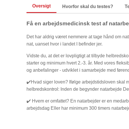
Oversigt
Hvorfor skal du testes?
T
Få en arbejdsmedicinsk test af natarbe
Det har aldrig været nemmere at tage hånd om nata
nat, uanset hvor i landet I befinder jer.
Vidste du, at det er lovpligtigt at tilbyde helbreds
starter og minimum hvert 2.-3. år. Med vores fleksibl
og anbefalinger - udviklet i samarbejde med føren
✔️Hvad siger loven? Ifølge arbejdstidsloven skal m
helbredskontrol: Inden de begynder natarbejde Dere
✔️ Hvem er omfattet? En natarbejder er en medarbe
arbejdsdag Eller har minimum 300 timers natarbejd