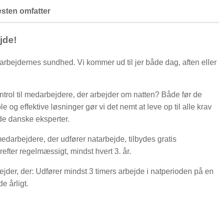
esten omfatter
jde!
rbejdernes sundhed. Vi kommer ud til jer både dag, aften eller
kontrol til medarbejdere, der arbejder om natten? Både før de
e og effektive løsninger gør vi det nemt at leve op til alle krav
de danske eksperter.
edarbejdere, der udfører natarbejde, tilbydes gratis
fter regelmæssigt, mindst hvert 3. år.
jder, der: Udfører mindst 3 timers arbejde i natperioden på en
e årligt.