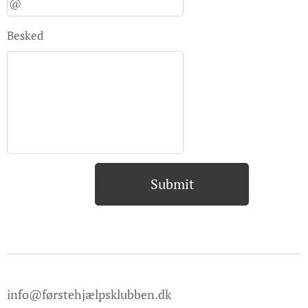
Besked
Submit
info@førstehjælpsklubben.dk